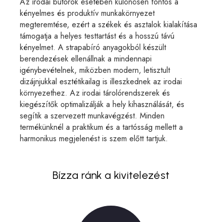
Az irodai bútorok esetében különösen fontos a
kényelmes és produktív munkakörnyezet
megteremtése, ezért a székek és asztalok kialakítása
támogatja a helyes testtartást és a hosszú távú
kényelmet. A strapabíró anyagokból készült
berendezések ellenállnak a mindennapi
igénybevételnek, miközben modern, letisztult
dizájnjukkal esztétikailag is illeszkednek az irodai
környezethez. Az irodai tárolórendszerek és
kiegészítők optimalizálják a hely kihasználását, és
segítik a szervezett munkavégzést. Minden
termékünknél a praktikum és a tartósság mellett a
harmonikus megjelenést is szem előtt tartjuk.
Bízza ránk a kivitelezést