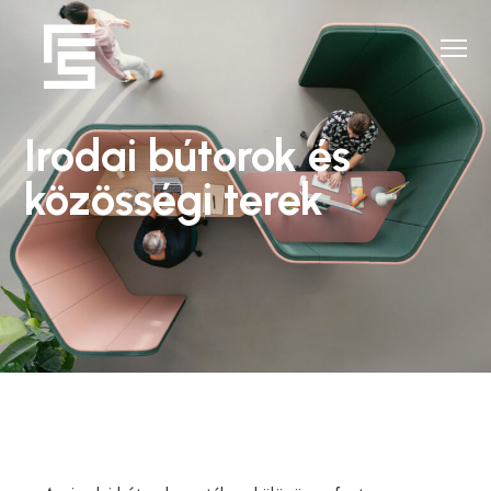
Irodai bútorok és
közösségi terek