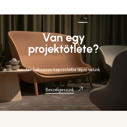
Van egy
projektötlete?
Ne habozzon kapcsolatba lépni velünk.
Beszélgessünk