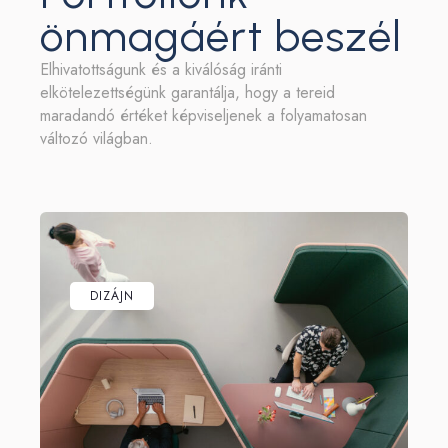
önmagáért beszél
Elhivatottságunk és a kiválóság iránti
elkötelezettségünk garantálja, hogy a tereid
maradandó értéket képviseljenek a folyamatosan
változó világban.
DIZÁJN